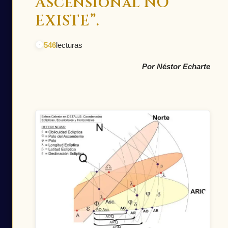
Ascensional NO
EXISTE”.
546
lecturas
Por Néstor Echarte