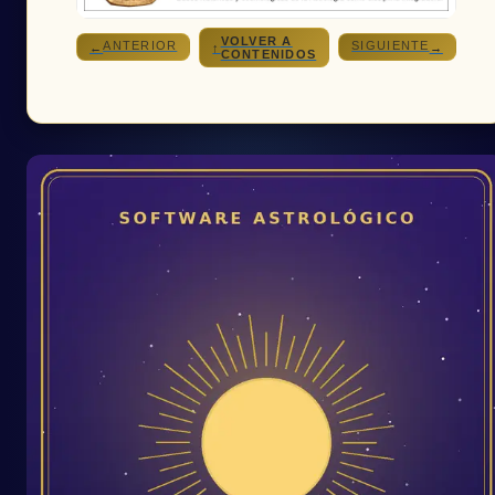
VOLVER A
ANTERIOR
SIGUIENTE
←
↑
→
CONTENIDOS