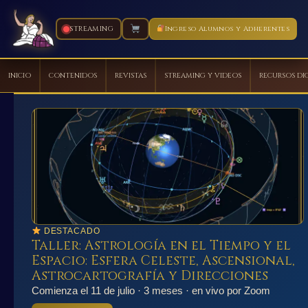
STREAMING
Ingreso Alumnos y Adherentes
INICIO
CONTENIDOS
REVISTAS
STREAMING Y VIDEOS
RECURSOS DI
Ir
al
contenido
DESTACADO
Taller: Astrología en el Tiempo y el
Espacio: Esfera Celeste, Ascensional,
Astrocartografía y Direcciones
Comienza el 11 de julio · 3 meses · en vivo por Zoom