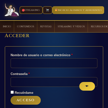
STREAMING
Ingreso Alumnos y Adherentes
INICIO
CONTENIDOS
REVISTAS
STREAMING Y VIDEOS
RECURSOS DI
Acceder
Ir
al
contenido
Obligatorio
Nombre de usuario o correo electrónico
*
Obligatorio
Contraseña
*
Recuérdame
ACCESO