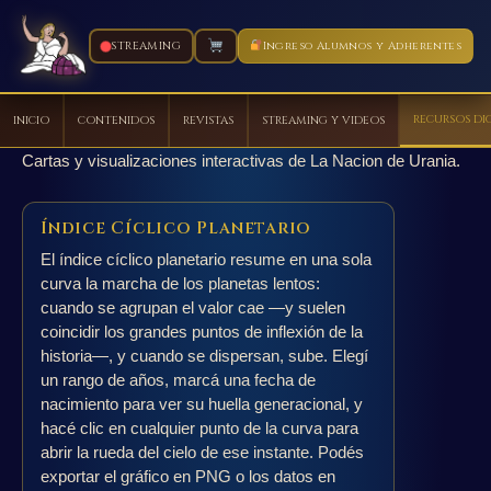
STREAMING
Ingreso Alumnos y Adherentes
RECURSOS DI
INICIO
CONTENIDOS
REVISTAS
STREAMING Y VIDEOS
Ir
Cartas y visualizaciones interactivas de La Nacion de Urania.
al
contenido
Índice Cíclico Planetario
El índice cíclico planetario resume en una sola
curva la marcha de los planetas lentos:
cuando se agrupan el valor cae —y suelen
coincidir los grandes puntos de inflexión de la
historia—, y cuando se dispersan, sube. Elegí
un rango de años, marcá una fecha de
nacimiento para ver su huella generacional, y
hacé clic en cualquier punto de la curva para
abrir la rueda del cielo de ese instante. Podés
exportar el gráfico en PNG o los datos en