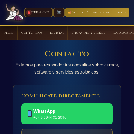
STREAMING
Ingreso Alumnos y Adherentes
INICIO
CONTENIDOS
REVISTAS
STREAMING Y VIDEOS
RECURSOS DI
Ir
al
Contacto
contenido
Estamos para responder tus consultas sobre cursos,
software y servicios astrológicos.
Comunicate directamente
WhatsApp
+54 9 2944 31 2096