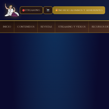
STREAMING
Ingreso Alumnos y Adherentes
INICIO
CONTENIDOS
REVISTAS
STREAMING Y VIDEOS
RECURSOS DI
Ir
al
contenido