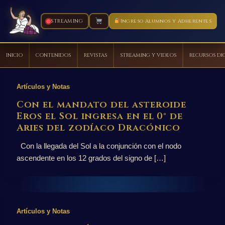
STREAMING
Ingreso Alumnos y Adherentes
INICIO
CONTENIDOS
REVISTAS
STREAMING Y VIDEOS
RECURSOS DI
Ir
al
Artículos y Notas
contenido
Con el mandato del asteroide
Eros el Sol ingresa en el 0° de
Aries del zodíaco Dracónico
Con la llegada del Sol a la conjunción con el nodo
ascendente en los 12 grados del signo de […]
Artículos y Notas