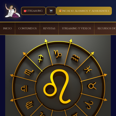
STREAMING
Ingreso Alumnos y Adherentes
INICIO
CONTENIDOS
REVISTAS
STREAMING Y VIDEOS
RECURSOS DI
Ir
al
contenido