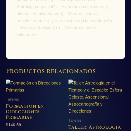
Astrología espacial7) – Elaboración de elixires y
alquímicos planetarios8) – Gemas, colores,
sonidos, metales, y su relación con la astrología9)
– Magia astrológica10) – Construcción de
talismanes
Productos relacionados
Talleres
Formación en
Direcciones
Primarias
Talleres
$
146.59
Taller: Astrología