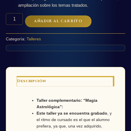
ampliación sobre los temas tratados.
Taller
AÑADIR AL CARRITO
de
Magia
Astrológica
Categoría:
Talleres
cantidad
Descripción
Taller complementario: “Magia
Astrológica”:
Este taller ya se encuentra grabado
, y
el ritmo de cursado es el que el alumno
prefiera, ya que, una vez adquirido,