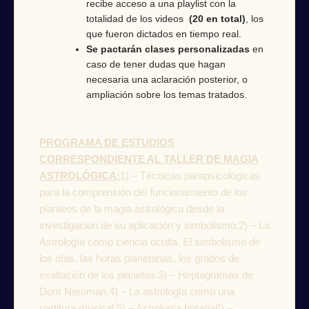
recibe acceso a una playlist con la
totalidad de los videos
(20 en total)
, los
que fueron dictados en tiempo real.
Se pactarán clases personalizadas
en
caso de tener dudas que hagan
necesaria una aclaración posterior, o
ampliación sobre los temas tratados.
PROGRAMA DE ESTUDIOS
CORRESPONDIENTE AL TALLER DE MAGIA
ASTROLÓGICA:
1) – Técnicas parapsicológicas
para la comprensión del funcionamiento de los
planteos de la magia astrológica desde la
investigación de su aplicación y simbolismo.2) – La
Astrología como ciencia oculta. El simbolismo de
los días, las horas planetarias, los grados de
exaltación de los planetas.3) – Heptagramas de
Dom Neroman.4) – La astrología como una
partitura musical.5) – Astrología horaria6) –