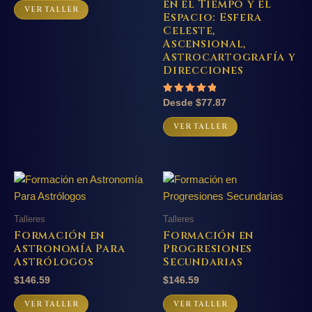
en el Tiempo y el
VER TALLER
Espacio: Esfera
Celeste,
Ascensional,
Astrocartografía y
Direcciones
Valorado
Desde
$
77.87
con
Este
5.00
VER TALLER
de 5
producto
tiene
múltiples
variantes.
Las
Talleres
Talleres
opciones
Formación en
Formación en
se
Astronomía Para
Progresiones
pueden
Astrólogos
Secundarias
elegir
$
146.59
$
146.59
en
la
VER TALLER
VER TALLER