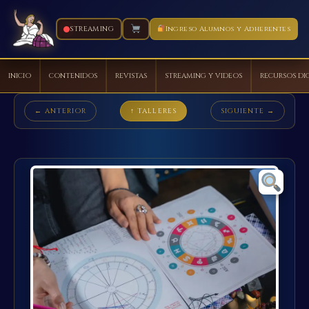
STREAMING
Ingreso Alumnos y Adherentes
INICIO
CONTENIDOS
REVISTAS
STREAMING Y VIDEOS
RECURSOS DI
Ir
← ANTERIOR
↑ TALLERES
SIGUIENTE →
al
contenido