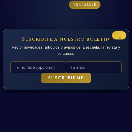
Este
5.00
VER TALLER
de 5
producto
tiene
múltiples
variantes.
Las
×
Suscribite a nuestro boletín
opciones
Recibí novedades, artículos y avisos de la escuela, la revista y
se
los cursos.
pueden
elegir
en
SUSCRIBIRME
la
página
de
producto
Todos los derechos © 2026 La Nacion de Urania