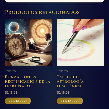
Productos relacionados
Talleres
Talleres
Formación en
Taller de
Rectificación de la
Astrología
Hora Natal
Dracónica
$
146.59
$
146.59
VER TALLER
VER TALLER