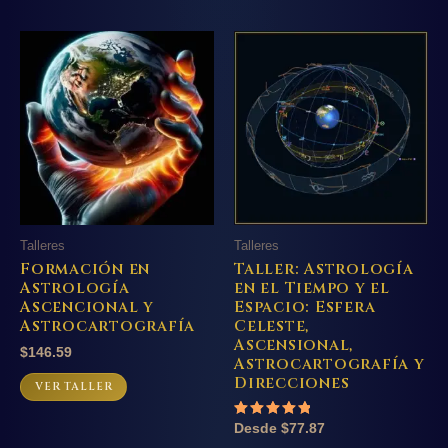
Talleres
Talleres
Formación en
Taller: Astrología
Astrología
en el Tiempo y el
Ascencional y
Espacio: Esfera
Astrocartografía
Celeste,
Ascensional,
$
146.59
Astrocartografía y
Direcciones
VER TALLER
Valorado
Desde
$
77.87
con