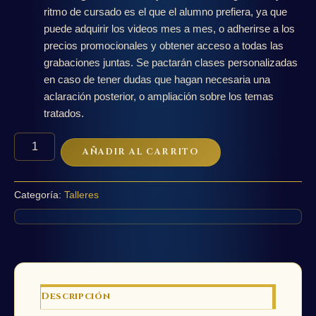
ritmo de cursado es el que el alumno prefiera, ya que
puede adquirir los videos mes a mes, o adherirse a los
precios promocionales y obtener acceso a todas las
grabaciones juntas. Se pactarán clases personalizadas
en caso de tener dudas que hagan necesaria una
aclaración posterior, o ampliación sobre los temas
tratados.
Taller
AÑADIR AL CARRITO
de
Astronomía
y
Categoría:
Talleres
Cosmología
aplicados
a
la
Astrología
cantidad
Descripción