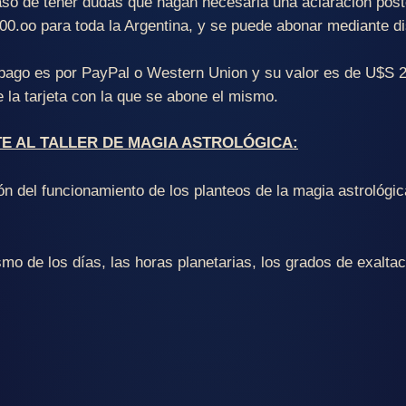
so de tener dudas que hagan necesaria una aclaración poste
.000.oo para toda la Argentina, y se puede abonar mediante 
l pago es por PayPal o Western Union y su valor es de U$S 2
 la tarjeta con la que se abone el mismo.
 AL TALLER DE MAGIA ASTROLÓGICA:
n del funcionamiento de los planteos de la magia astrológic
smo de los días, las horas planetarias, los grados de exaltac