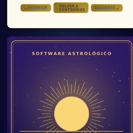
VOLVER A
ANTERIOR
SIGUIENTE
←
↑
→
CONTENIDOS