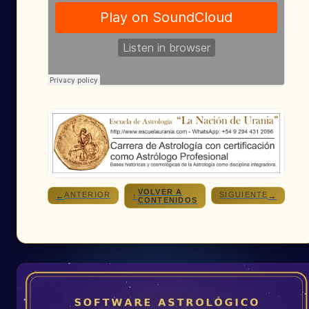
VOLVER A
ANTERIOR
SIGUIENTE
←
↑
→
CONTENIDOS