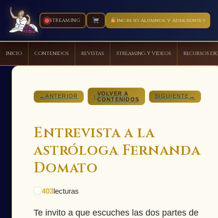
STREAMING
Ingreso Alumnos y Adherentes
INICIO
CONTENIDOS
REVISTAS
STREAMING Y VIDEOS
RECURSOS DI
Ir
al
VOLVER A
contenido
ANTERIOR
SIGUIENTE
←
↑
→
CONTENIDOS
Entrevista a la
astróloga Fernanda
Domato
403
lecturas
Te invito a que escuches las dos partes de