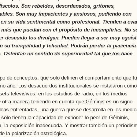
 díscolos. Son rebeldes, desordenados, gritones,
rtables. Son muy impacientes y ansiosos, pudiendo con
en su vida sentimental como profesional. Tienden a eva
 más que puedan con el propósito de incumplirlas. No s
r descuido los divulgan. Pueden llegar a ser muy egoís
 su tranquilidad y felicidad. Podrán perder la paciencia
s. Ostentan un sentido de superioridad tal que los hace
o de conceptos, que solo definen el comportamiento que t
timo año. Los desacuerdos institucionales se instalaron como
sets televisivos, en los estudios de radio, en los medios
de otra manera teniendo en cuenta que Géminis es un signo
deas enfrentadas, una guerra que se desarrolla en los medio
 solo tienen la capacidad de exponer lo peor de Géminis,
ia, la exposición inadecuada. Y mostrar también un periodis
e la polarización astrológica.