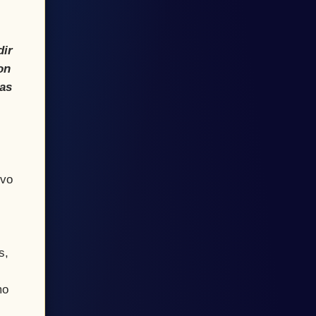
dir
on
tas
uvo
s,
mo