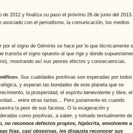
o de 2012 y finaliza su paso el próximo 26 de junio del 2013.
te asociado con el periodismo, la comunicación, los medios
r por el signo de Géminis se hace por lo que técnicamente 
ue transita el signo opuesto al que rige y donde supuestame
rio), mostrando así sus peores efectos y consecuencias.
néfico».
Sus cualidades positivas son esperadas por todos
rológica, y esperan las bondades de este planeta que se
ecimiento, la prosperidad, el espíritu benevolente y libre, el
atividad… entre otras tantas… Pero justamente es cuando
uestra la peor de sus facetas. O la exageración y
ideradas como positivas, a saber, y tomado textualmente de
, no reconoce defectos propios, hipócrita, envolvente a
eas fijas, casi obsesivas, les disgusta reconocer sus