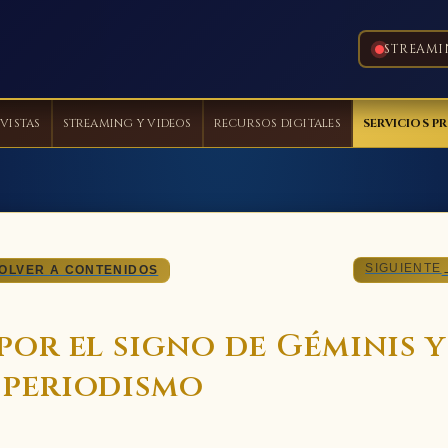
STREAMI
VISTAS
STREAMING Y VIDEOS
RECURSOS DIGITALES
SERVICIOS P
SIGUIENTE
OLVER A CONTENIDOS
 por el signo de Géminis y
l periodismo