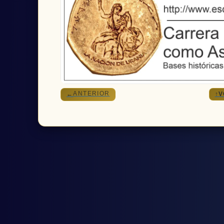
ANTERIOR
←
↑
V