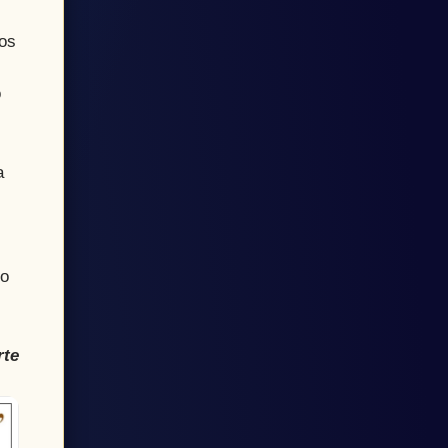
Dos
ó
a
go
rte