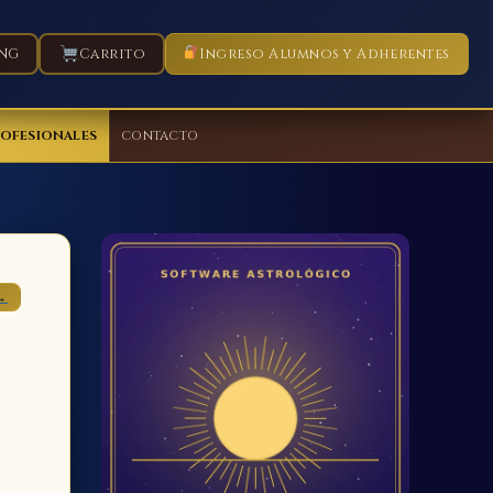
NG
Carrito
Ingreso Alumnos y Adherentes
ROFESIONALES
CONTACTO
→