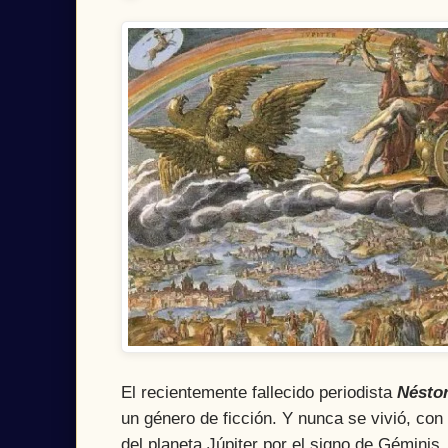
El recientemente fallecido periodista
Néstor
un género de ficción. Y nunca se vivió, con
del planeta Júpiter por el signo de Géminis.