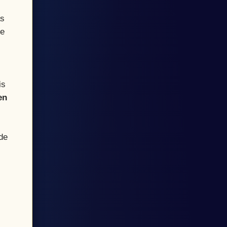
as
ue
is
en
de