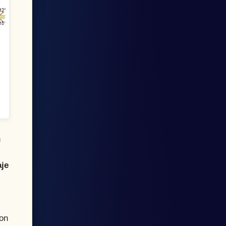
n
je
con