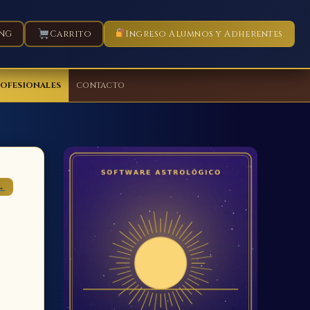
NG
Carrito
Ingreso Alumnos y Adherentes
ROFESIONALES
CONTACTO
→