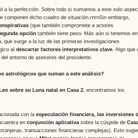
nó a la perfección. Sobre todo si sumamos a este solo aspec
e componen dicho cuadro de situación.rnrnSin embargo,
onspirativas
(que también compromete a actores
egunda opción
también tiene peso. Más aún si tenemos en
o
, que surge a la luz de las primeras investigaciones
ógico al
descartar factores interpretativos clave
. Algo que 
del entorno de asesores del presidente.
os astrológicos que suman a este análisis?
eo sobre su Luna natal en Casa 2
, encontramos los
acionada con la
especulación financiera, las inversiones 
encuentra en
conjunción aplicativa
sobre la cúspide de
Casa
xtranjeras, transacciones financieras complejas). Esto sugi