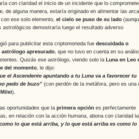
laría con claridad el inicio de un incidente que lo compromete
e, de alguna manera, estaría originado en alimentar las arc
, con ese solo elemento,
el cielo se puso de su lado
(aunq
res astrológicos demostraría luego el resultado adverso
igió para publicitar esta criptomoneda fue
descuidada o
 astrólogo apresurado
, que no tuvo en cuenta en su anális
istentes. Quizás ese astrólogo, viendo solo la
Luna en Leo 
e del momento
, le dijo:
que el Ascendente apuntando a tu Luna va a favorecer tu
mo pedo de buzo”
(con perdón de la metáfora, pero es una 
 Milei
).
as oportunidades que la
primera opción
es perfectamente
tas, en relación con la acción humana, abona con claridad la
como lo que está arriba, y lo que está arriba es como lo