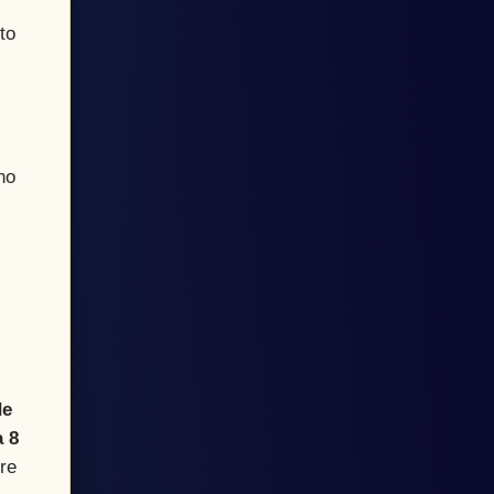
to
no
de
 8
ere