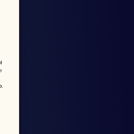
l
e
o
.