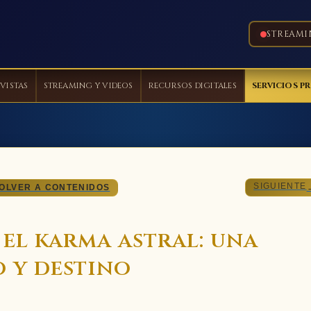
STREAMI
VISTAS
STREAMING Y VIDEOS
RECURSOS DIGITALES
SERVICIOS P
SIGUIENTE
OLVER A CONTENIDOS
y el karma astral: una
o y destino