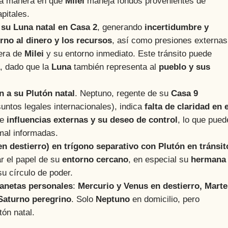
 la manera en que
Milei
maneja fondos provenientes de
pitales.
 su Luna natal en Casa 2
, generando
incertidumbre y
rno al dinero y los recursos
, así como presiones externas
iera de
Milei
y su entorno inmediato. Este tránsito puede
a, dado que la
Luna
también representa al
pueblo y sus
n a su Plutón natal
. Neptuno, regente de su
Casa 9
suntos legales internacionales), indica
falta de claridad en e
re
influencias externas y su deseo de control
, lo que pued
 mal informadas.
en destierro) en trígono separativo con Plutón en tránsit
r el papel de su
entorno cercano
, en especial su
hermana
su círculo de poder.
lanetas personales
:
Mercurio y Venus en destierro, Marte
 Saturno peregrino
. Solo
Neptuno
en domicilio, pero
tón natal.