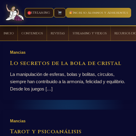
STREAMING
Ingreso Alumnos y Adherentes
INICIO
CONTENIDOS
REVISTAS
STREAMING Y VIDEOS
RECURSOS DI
Ir
al
Mancias
contenido
Lo secretos de la bola de cristal
La manipulación de esferas, bolas y bolitas, círculos,
siempre han contribuido a la armonía, felicidad y equilibrio.
Desde los juegos […]
Mancias
Tarot y psicoanálisis