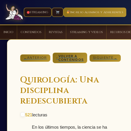
STREAMING
Ingreso Alumnos y Adherentes
INICIO
CONTENIDOS
REVISTAS
STREAMING Y VIDEOS
RECURSOS DI
Ir
al
VOLVER A
contenido
ANTERIOR
SIGUIENTE
←
↑
→
CONTENIDOS
Quirología: Una
disciplina
redescubierta
521
lecturas
En los últimos tiempos, la ciencia se ha