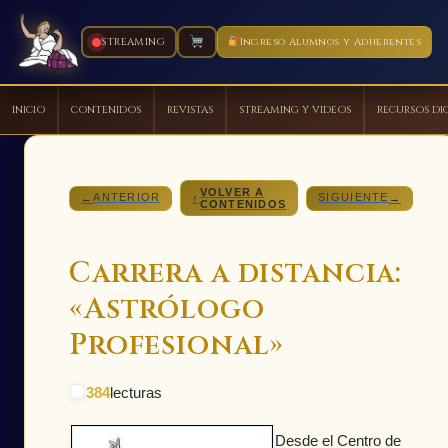
STREAMING
Ingreso Alumnos y Adherentes
INICIO
CONTENIDOS
REVISTAS
STREAMING Y VIDEOS
RECURSOS DI
Ir
al
VOLVER A
contenido
ANTERIOR
SIGUIENTE
←
↑
→
CONTENIDOS
Carrera a distancia:
«Astrólogo
Profesional»
384
lecturas
Desde el Centro de