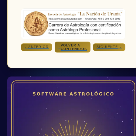
VOLVER A
ANTERIOR
SIGUIENTE
←
↑
→
CONTENIDOS