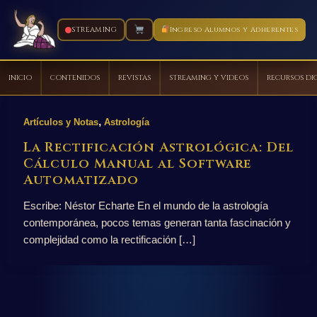
STREAMING
Ingreso Alumnos y Adherentes
INICIO
CONTENIDOS
REVISTAS
STREAMING Y VIDEOS
RECURSOS DI
Ir
al
,
Artículos y Notas
Astrología
contenido
La Rectificación Astrológica: Del
Cálculo Manual al Software
Automatizado
Escribe: Néstor Echarte En el mundo de la astrología
contemporánea, pocos temas generan tanta fascinación y
complejidad como la rectificación […]