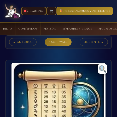
STREAMING
Ingreso Alumnos y Adherentes
INICIO
CONTENIDOS
REVISTAS
STREAMING Y VIDEOS
RECURSOS DI
Ir
← ANTERIOR
↑ SOFTWARE
SIGUIENTE →
al
contenido