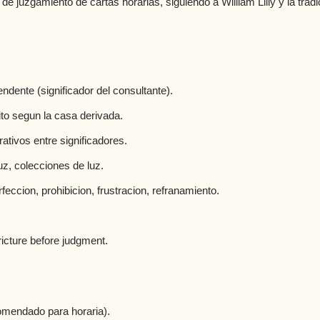
 juzgamiento de cartas horarias, siguiendo a William Lilly y la tradi
ndente (significador del consultante).
ito segun la casa derivada.
ativos entre significadores.
z, colecciones de luz.
feccion, prohibicion, frustracion, refranamiento.
ricture before judgment.
omendado para horaria).