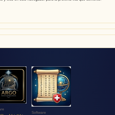
are
Software