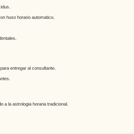
idus.
con huso horario automatico.
dentales.
 para entregar al consultante.
antes.
 a la astrologia horaria tradicional.