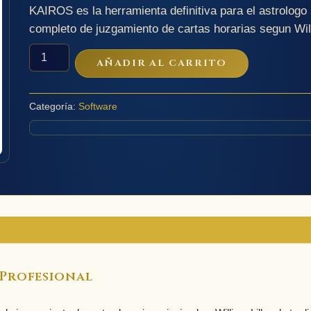
KAIROS es la herramienta definitiva para el astrologo 
completo de juzgamiento de cartas horarias segun Will
KAIROS
AÑADIR AL CARRITO
-
Astrologia
Horaria
cantidad
Categoría:
Software
 Profesional