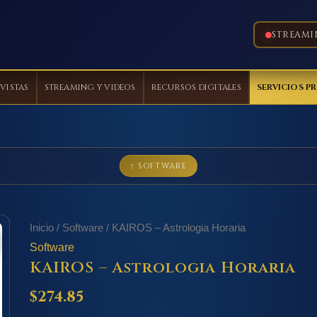
STREAMI
VISTAS
STREAMING Y VIDEOS
RECURSOS DIGITALES
SERVICIOS P
↑ SOFTWARE
Inicio
/
Software
/ KAIROS – Astrologia Horaria
Software
KAIROS – Astrologia Horaria
$
274.85