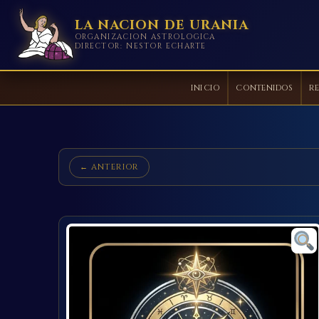
LA NACION DE URANIA
ORGANIZACION ASTROLOGICA
DIRECTOR: NESTOR ECHARTE
INICIO
CONTENIDOS
RE
Ir
al
contenido
← ANTERIOR