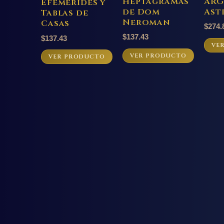
Heptagramas
ARG
Efemerides y
de Dom
Ast
Tablas de
Neroman
Casas
$
274.
$
137.43
$
137.43
VE
VER PRODUCTO
VER PRODUCTO