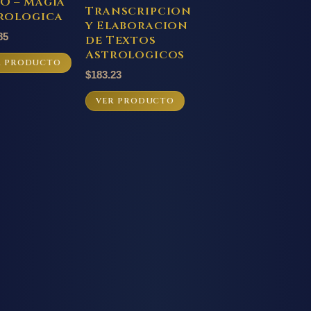
O – Magia
Transcripcion
rologica
y Elaboracion
85
de Textos
Astrologicos
R PRODUCTO
$
183.23
VER PRODUCTO