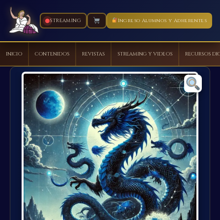
STREAMING
Ingreso Alumnos y Adherentes
INICIO
CONTENIDOS
REVISTAS
STREAMING Y VIDEOS
RECURSOS DI
Ir
al
contenido