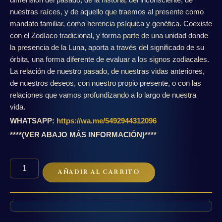
nuestras raíces, y de aquello que traemos al presente como
mandato familiar, como herencia psíquica y genética. Coexiste
con el Zodíaco tradicional, y forma parte de una unidad donde
la presencia de la Luna, aporta a través del significado de su
órbita, una forma diferente de evaluar a los signos zodiacales.
La relación de nuestro pasado, de nuestras vidas anteriores,
de nuestros deseos, con nuestro propio presente, o con las
relaciones que vamos profundizando a lo largo de nuestra
vida.
WHATSAPP:
https://wa.me/5492944312096
****(VER ABAJO MÁS INFORMACIÓN)****
Formación
AÑADIR AL CARRITO
en
Astrología
Dracónica
cantidad