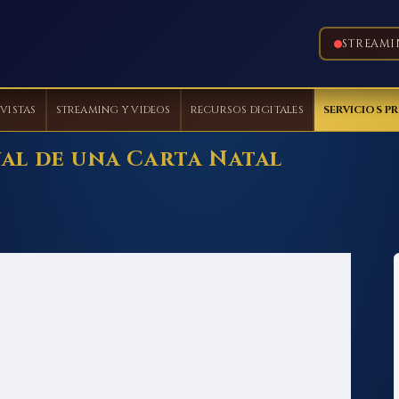
STREAMI
VISTAS
STREAMING Y VIDEOS
RECURSOS DIGITALES
SERVICIOS P
al de una Carta Natal