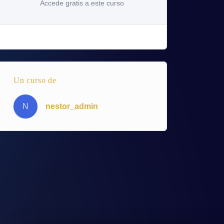
Accede gratis a este curso
Un curso de
N
nestor_admin