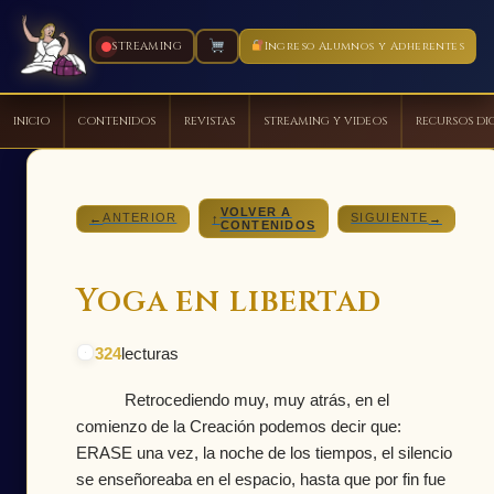
STREAMING
Ingreso Alumnos y Adherentes
INICIO
CONTENIDOS
REVISTAS
STREAMING Y VIDEOS
RECURSOS DI
Ir
al
VOLVER A
contenido
ANTERIOR
SIGUIENTE
←
↑
→
CONTENIDOS
Yoga en libertad
324
lecturas
Retrocediendo muy, muy atrás, en el
comienzo de la Creación podemos decir que:
ERASE una vez, la noche de los tiempos, el silencio
se enseñoreaba en el espacio, hasta que por fin fue