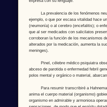
expresa con su lenguaje.
La prevalencia de los fenómenos neuroló
ejemplo, o que por escasa vitalidad hace 
(neumonía) o al cerebro (encefalitis); o en
que al ser medicados con salicilatos pres
corroboran la función de los mecanismos de
alterados por la medicación, aumenta la suc
meninges).
Pinel, célebre médico psiquiatra observ
abceso de parotida o enfermedad febril gen
polos mental y orgánico o material, abarcand
Para resumir transcribiré a Hahnemann: ´
anima el cuerpo material (organismo) gobier
organismo en admirable y armoniosa operaci
sensaciones, de modo que el espíritu dotad