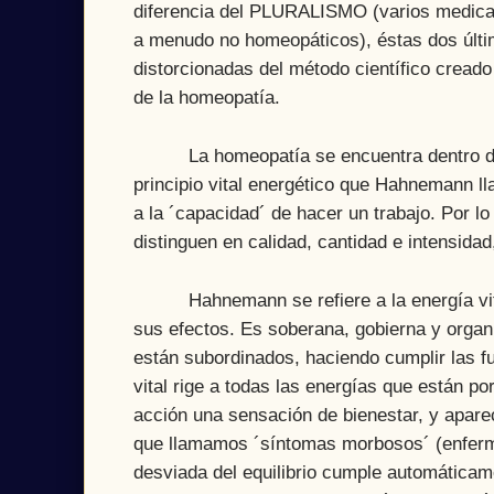
diferencia del PLURALISMO (varios medi
a menudo no homeopáticos), éstas dos últi
distorcionadas del método científico cread
de la homeopatía.
La homeopatía se encuentra dentro de las 
principio vital energético que Hahnemann ll
a la ´capacidad´ de hacer un trabajo. Por l
distinguen en calidad, cantidad e intensidad
Hahnemann se refiere a la energía vital 
sus efectos. Es soberana, gobierna y organ
están subordinados, haciendo cumplir las fu
vital rige a todas las energías que están 
acción una sensación de bienestar, y apar
que llamamos ´síntomas morbosos´ (enfermed
desviada del equilibrio cumple automáticamen