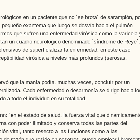
gicos en un paciente que no ´se brota´ de sarampión, po
un pequeño exantema que luego se desvía hacia el pulmón
fermos que sufren una enfermedad virósica como la varicela 
entan un cuadro neurológico denominado ´síndrome de Reye´,
fensivos de superficializar la enfermedad; en este caso
eptibilidad virósica a niveles más profundos (serosas,
ó que la manía podía, muchas veces, concluír por un
eralizada. Cada enfermedad o desarmonía se dirige hacia lo
o a todo el individuo en su totalidad.
en el estado de salud, la fuerza vital que dinamicament
na con poder ilimitado y conserva todas las partes del
ón vital, tanto resecto a las funciones como a las
o de razón que reside en nosotros, pueda emplear libremen