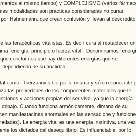
camentos al mismo tiempo) y COMPLEJISMO (varios fármac
mas modalidades son prácticas consideradas no puras,
o por Hahnemann, que crean confusión y llevan al descrédito
terapéuticas vitalistas. Es decir cura al restablecer un
ama ´energía, principio o fuerza vital´. Denominamos ´energ
o que concluímos que hay diferentes energías que se
, dependiendo de su finalidad.
como: ´fuerza invisible por si misma y sólo reconocible 
iza las propiedades de los componentes materiales que le
nciones y acciones propias del ser vivo, ya que la energía
por debajo. Cuando funciona armónicamente, dimana de su
ecen manifestacines anormales en las sensacione y funcione
ades). La energía vital es una energía instintiva, una vez
te los dictados del desequilibrio. Es influenciable, por lo