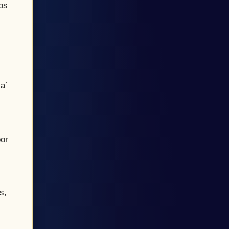
os
ía´
por
s,