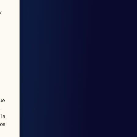
y
que
e
 la
dos