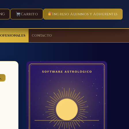
NG
Carrito
Ingreso Alumnos y Adherentes
ROFESIONALES
CONTACTO
→