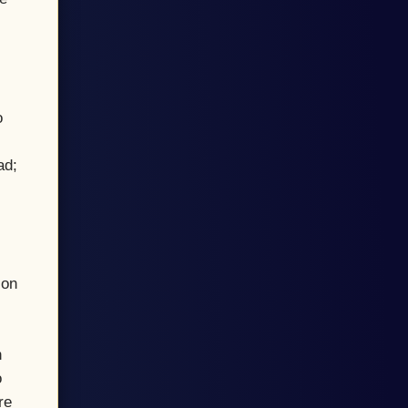
o
ad;
con
n
o
re