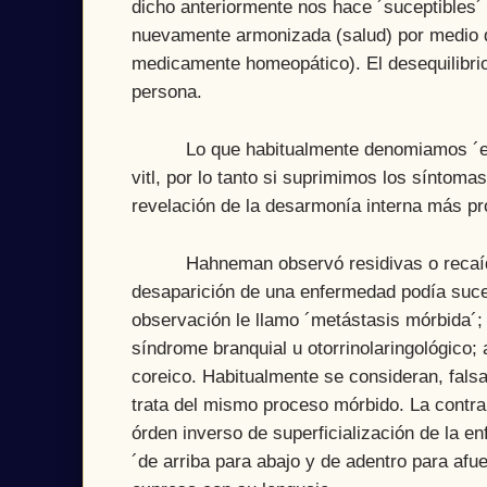
dicho anteriormente nos hace ´suceptibles´
nuevamente armonizada (salud) por medio d
medicamente homeopático). El desequilibrio e
persona.
Lo que habitualmente denomiamos ´enferm
vitl, por lo tanto si suprimimos los síntom
revelación de la desarmonía interna más pr
Hahneman observó residivas o recaídas 
desaparición de una enfermedad podía suce
observación le llamo ´metástasis mórbida´;
síndrome branquial u otorrinolaringológico;
coreico. Habitualmente se consideran, fals
trata del mismo proceso mórbido. La contra
órden inverso de superficialización de la e
´de arriba para abajo y de adentro para afu