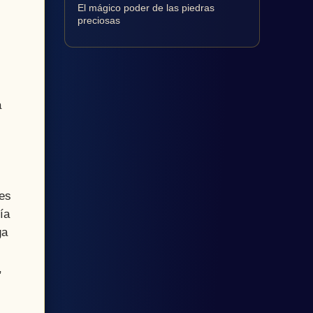
El mágico poder de las piedras
preciosas
a
les
ía
ga
,