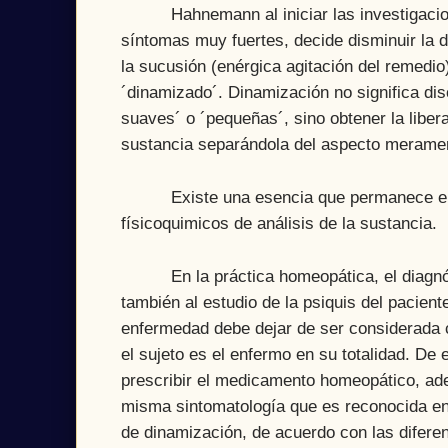
Hahnemann al iniciar las investigaciones
síntomas muy fuertes, decide disminuir la d
la sucusión (enérgica agitación del remedi
´dinamizado´. Dinamización no significa diso
suaves´ o ´pequeñas´, sino obtener la libera
sustancia separándola del aspecto merament
Existe una esencia que permanece en la
físicoquimicos de análisis de la sustancia.
En la práctica homeopática, el diagnóstic
también al estudio de la psiquis del pacien
enfermedad debe dejar de ser considerada c
el sujeto es el enfermo en su totalidad. De
prescribir el medicamento homeopático, ad
misma sintomatología que es reconocida en
de dinamización, de acuerdo con las difer