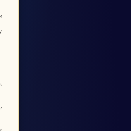
r
y
s
e
te