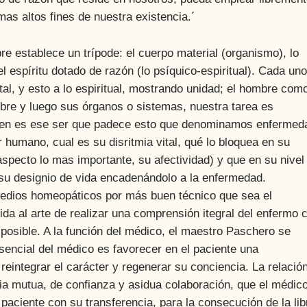
as altos fines de nuestra existencia.´
tablece un trípode: el cuerpo material (organismo), lo
l espíritu dotado de razón (lo psíquico-espiritual). Cada uno
vital, y esto a lo espiritual, mostrando unidad; el hombre com
mbre y luego sus órganos o sistemas, nuestra tarea es
uien es ese ser que padece esto que denominamos enfermed
r humano, cual es su disritmia vital, qué lo bloquea en su
specto lo mas importante, su afectividad) y que en su nivel
r su designio de vida encadenándolo a la enfermedad.
medios homeopáticos por más buen técnico que sea el
ida al arte de realizar una comprensión itegral del enfermo 
 posible. A la función del médico, el maestro Paschero se
esencial del médico es favorecer en el paciente una
eintegrar el carácter y regenerar su conciencia. La relació
ia mutua, de confianza y asidua colaboración, que el médic
 paciente con su transferencia, para la consecución de la lib