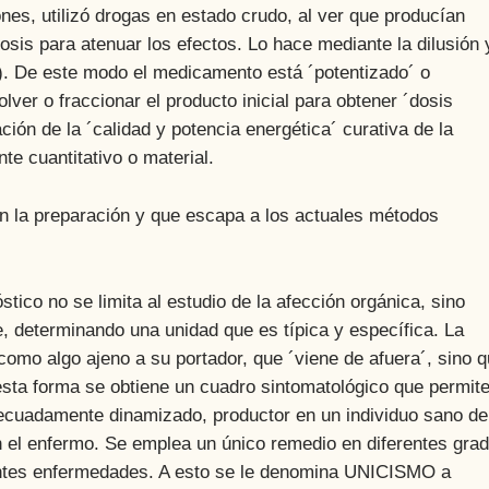
, utilizó drogas en estado crudo, al ver que producían
osis para atenuar los efectos. Lo hace mediante la dilusión 
o). De este modo el medicamento está ´potentizado´ o
lver o fraccionar el producto inicial para obtener ´dosis
ción de la ´calidad y potencia energética´ curativa de la
e cuantitativo o material.
 preparación y que escapa a los actuales métodos
o no se limita al estudio de la afección orgánica, sino
te, determinando una unidad que es típica y específica. La
omo algo ajeno a su portador, que ´viene de afuera´, sino 
 esta forma se obtiene un cuadro sintomatológico que permit
ecuadamente dinamizado, productor en un individuo sano de
 el enfermo. Se emplea un único remedio en diferentes gra
entes enfermedades. A esto se le denomina UNICISMO a