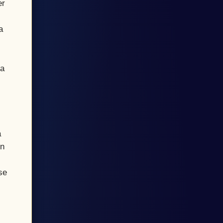
er
a
ía
a
un
se