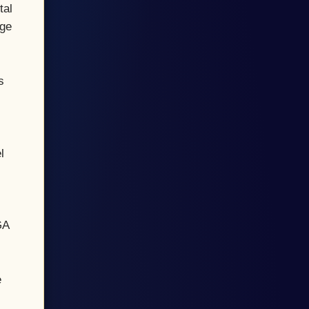
tal
rge
s
l
GA
e