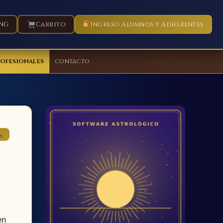
NG
Carrito
Ingreso Alumnos y Adherentes
ROFESIONALES
CONTACTO
→
en