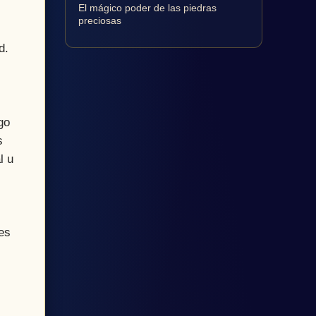
El mágico poder de las piedras
preciosas
d.
go
s
l u
es