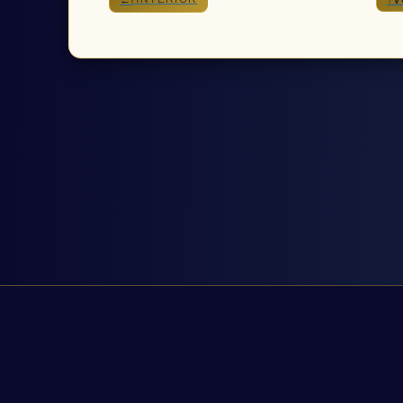
←
↑
V