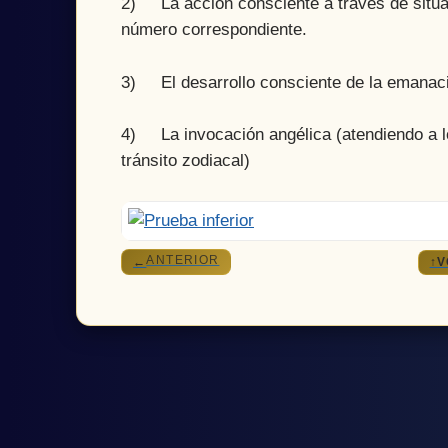
2) La acción consciente a través de situa
número correspondiente.
3) El desarrollo consciente de la emanac
4) La invocación angélica (atendiendo a lo
tránsito zodiacal)
ANTERIOR
←
↑
V