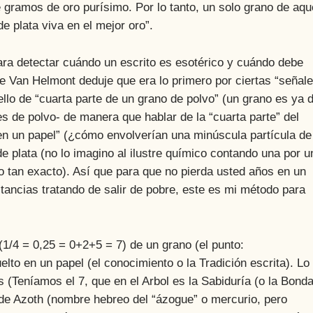
 gramos de oro purísimo. Por lo tanto, un solo grano de aqu
e plata viva en el mejor oro”.
detectar cuándo un escrito es esotérico y cuándo debe
 de Van Helmont deduje que era lo primero por ciertas “señal
ello de “cuarta parte de un grano de polvo” (un grano es ya 
es de polvo- de manera que hablar de la “cuarta parte” del
en un papel” (¿cómo envolverían una minúscula partícula de
 de plata (no lo imagino al ilustre químico contando una por u
 tan exacto). Así que para que no pierda usted años en un
ancias tratando de salir de pobre, este es mi método para
 = 0,25 = 0+2+5 = 7) de un grano (el punto:
lto en un papel (el conocimiento o la Tradición escrita). Lo
s (Teníamos el 7, que en el Arbol es la Sabiduría (o la Bond
) de Azoth (nombre hebreo del “ázogue” o mercurio, pero