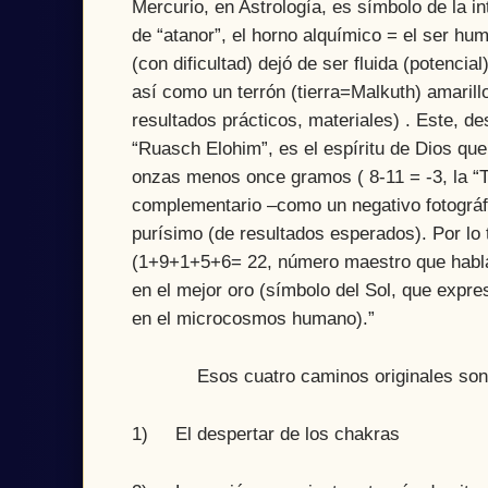
Mercurio, en Astrología, es símbolo de la in
de “atanor”, el horno alquímico = el ser huma
(con dificultad) dejó de ser fluida (potencia
así como un terrón (tierra=Malkuth) amarillo 
resultados prácticos, materiales) . Este, de
“Ruasch Elohim”, es el espíritu de Dios q
onzas menos once gramos ( 8-11 = -3, la “Tr
complementario –como un negativo fotográfi
purísimo (de resultados esperados). Por lo
(1+9+1+5+6= 22, número maestro que habla d
en el mejor oro (símbolo del Sol, que expres
en el microcosmos humano).”
Esos cuatro caminos originales son
1) El despertar de los chakras