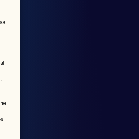
osa
al
,
ene
os