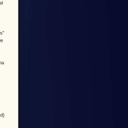
el
es”
de
na
ad)