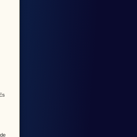
 Es
 de