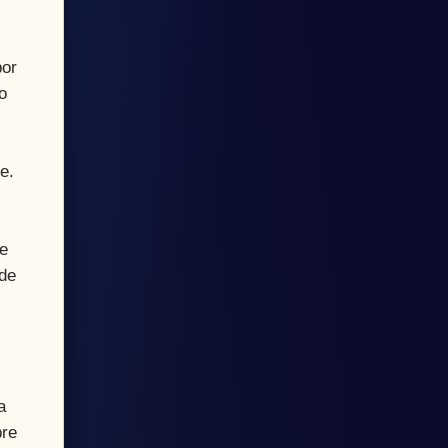
por
o
e.
se
 de
a
bre