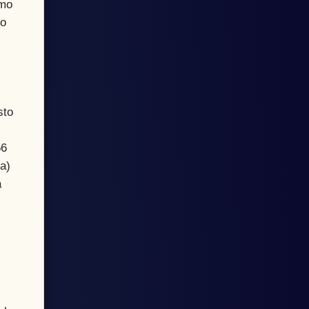
imo
do
,
sto
56
a)
a