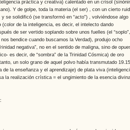
teligencia práctica y creativa) calentado en un crisol (sinón
no). Y de golpe, toda la materia (el ser) , con un cierto rui
l) y se solidificó (se transformó en “acto”) , volviéndose algo
(color de la inteligencia, es decir, el intelecto dando
spués de ser vertido soplando sobre unos fuelles (el “soplo”
ue nos bendice cuando buscamos la Verdad), produjo ocho
inidad negativa”, no en el sentido de maligna, sino de opue
co- es decir, de “sombra” de la Trinidad Cósmica) de oro
 tanto, un solo grano de aquel polvo había transmutado 19.1
e la enseñanza y el aprendizaje) de plata viva (inteligenci
a la realización crística = el ungimiento de la esencia divin
: