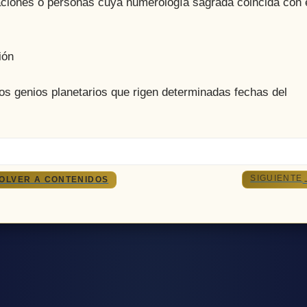
ciones o personas cuya numerología sagrada coincida con 
ión
s genios planetarios que rigen determinadas fechas del
SIGUIENTE
OLVER A CONTENIDOS