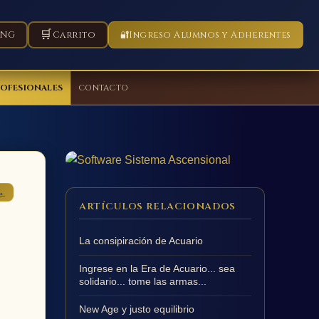
🛒
ING
Carrito
🔐
Ingreso Alumnos y Adherentes
ROFESIONALES
CONTACTO
→
ARTÍCULOS RELACIONADOS
La consipiración de Acuario
Ingrese en la Era de Acuario... sea
solidario... tome las armas...
New Age y justo equilibrio