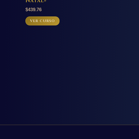
Natal»
$
439.76
VER CURSO