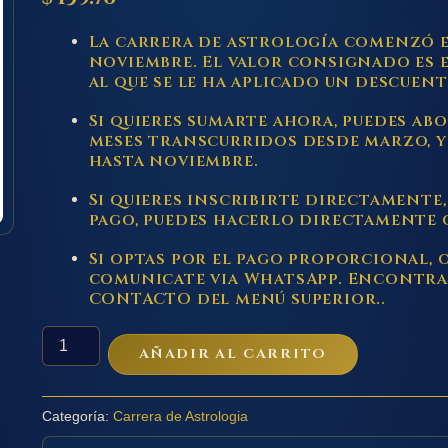
La carrera de astrología comenzó en
noviembre. El valor consignado es e
al que se le ha aplicado un descuen
Si quieres sumarte ahora, puedes ab
meses transcurridos desde marzo, 
hasta noviembre.
Si quieres inscribirte directamente
pago, puedes hacerlo directamente 
Si optas por el pago proporcional, 
comunicate via WhatsApp. Encontrar
CONTACTO del menú superior..
SEGUNDO
AÑADIR AL CARRITO
AÑO:
"Sistemas
de
pronóstico
Categoría:
Carrera de Astrologia
y